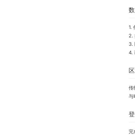
数
1
2
3
4
区
传
与
登
完