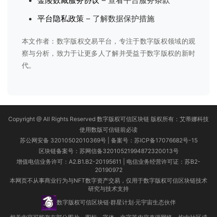
金陵数藏服务协议
– 查看平台服务条款
平台隐私政策
– 了解数据保护措施
本文作者：数字版权交易平台，专注于数字版权领域的观
察与分析，致力于让更多人了解并受益于数字版权的新时
代。
Copyright @ All Rights Reserved 数字版权可信区块链 版权所有：艾蒂娜科技
使用数版可信链前必读
苏公网安备 32010502010369号 | 备案号：
苏ICP备17076682号-15
区块链备案号：苏网信备32010521994872320013号
增值电信业务许可：A2.B1.B2-20195611 | 电信业务经营许可证：苏B2-
20190972
本网页不从事商业行为与NFT数字资产交易，仅用于数字版权可信区块链技术
研究与技术支持
数字版权可信区块链·群星计划·元宇宙生态伙伴